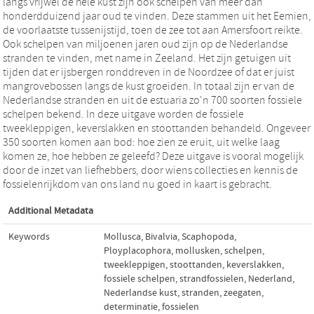
langs vrijwel de hele kust zijn ook schelpen van meer dan
honderdduizend jaar oud te vinden. Deze stammen uit het Eemien,
de voorlaatste tussenijstijd, toen de zee tot aan Amersfoort reikte.
Ook schelpen van miljoenen jaren oud zijn op de Nederlandse
stranden te vinden, met name in Zeeland. Het zijn getuigen uit
tijden dat er ijsbergen ronddreven in de Noordzee of dat er juist
mangrovebossen langs de kust groeiden. In totaal zijn er van de
Nederlandse stranden en uit de estuaria zo'n 700 soorten fossiele
schelpen bekend. In deze uitgave worden de fossiele
tweekleppigen, keverslakken en stoottanden behandeld. Ongeveer
350 soorten komen aan bod: hoe zien ze eruit, uit welke laag
komen ze, hoe hebben ze geleefd? Deze uitgave is vooral mogelijk
door de inzet van liefhebbers, door wiens collecties en kennis de
fossielenrijkdom van ons land nu goed in kaart is gebracht.
Additional Metadata
Keywords
Mollusca
,
Bivalvia
,
Scaphopoda
,
Ployplacophora
,
mollusken
,
schelpen
,
tweekleppigen
,
stoottanden
,
keverslakken
,
fossiele schelpen
,
strandfossielen
,
Nederland
,
Nederlandse kust
,
stranden
,
zeegaten
,
determinatie
,
fossielen