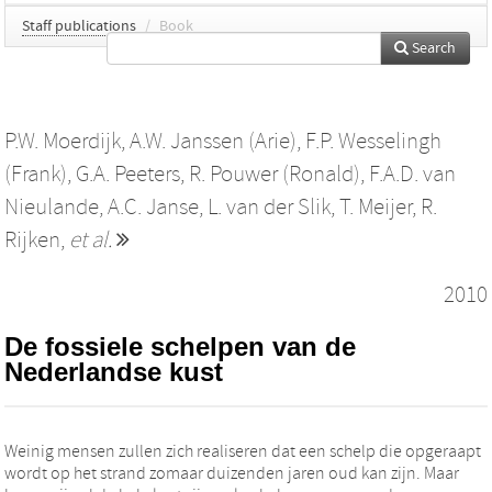
Staff publications
/
Book
Search
P.W. Moerdijk
,
A.W. Janssen (Arie)
,
F.P. Wesselingh
(Frank)
,
G.A. Peeters
,
R. Pouwer (Ronald)
,
F.A.D. van
Nieulande
,
A.C. Janse
,
L. van der Slik
,
T. Meijer
,
R.
Rijken
,
et al.
2010
De fossiele schelpen van de
Nederlandse kust
Weinig mensen zullen zich realiseren dat een schelp die opgeraapt
wordt op het strand zomaar duizenden jaren oud kan zijn. Maar