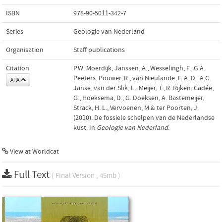
ISBN
978-90-5011-342-7
Series
Geologie van Nederland
Organisation
Staff publications
Citation
P.W. Moerdijk, Janssen, A., Wesselingh, F., G.A.
Peeters, Pouwer, R., van Nieulande, F. A. D., A.C.
APA
Janse, van der Slik, L., Meijer, T., R. Rijken, Cadée,
G., Hoeksema, D., G. Doeksen, A. Bastemeijer,
Strack, H. L., Vervoenen, M.& ter Poorten, J.
(2010). De fossiele schelpen van de Nederlandse
kust. In
Geologie van Nederland
.
View at Worldcat
Full Text
( Final Version , 45mb )