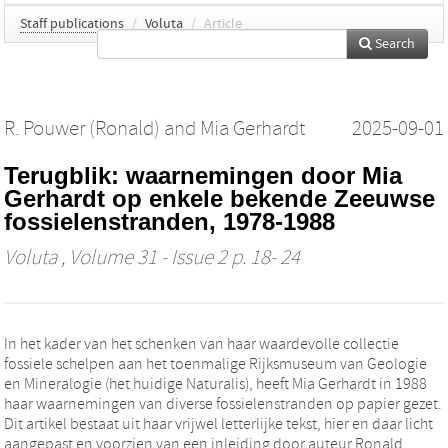
Staff publications
/
Voluta
/
Article
Search
R. Pouwer (Ronald)
and
Mia Gerhardt
2025-09-01
Terugblik: waarnemingen door Mia
Gerhardt op enkele bekende Zeeuwse
fossielenstranden, 1978-1988
Voluta
, Volume 31 - Issue 2 p. 18- 24
In het kader van het schenken van haar waardevolle collectie
fossiele schelpen aan het toenmalige Rijksmuseum van Geologie
en Mineralogie (het huidige Naturalis), heeft Mia Gerhardt in 1988
haar waarnemingen van diverse fossielenstranden op papier gezet.
Dit artikel bestaat uit haar vrijwel letterlijke tekst, hier en daar licht
aangepast en voorzien van een inleiding door auteur Ronald