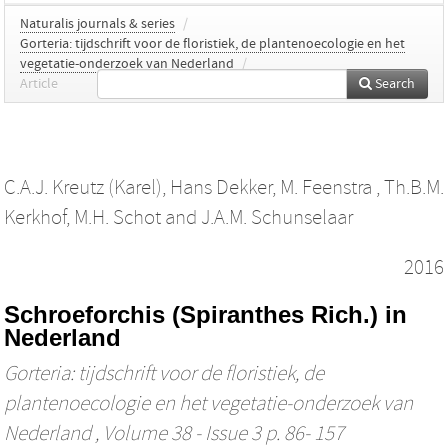
Naturalis journals & series
/
Gorteria: tijdschrift voor de floristiek, de plantenoecologie en het
vegetatie-onderzoek van Nederland
/
Article
Search
C.A.J. Kreutz (Karel)
,
Hans Dekker
,
M. Feenstra
,
Th.B.M.
Kerkhof
,
M.H. Schot
and
J.A.M. Schunselaar
2016
Schroeforchis (Spiranthes Rich.) in
Nederland
Gorteria: tijdschrift voor de floristiek, de
plantenoecologie en het vegetatie-onderzoek van
Nederland
, Volume 38 - Issue 3 p. 86- 157