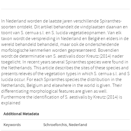
In Nederland worden de laatste jaren verschillende Spiranthes-
soorten ontdekt. Dit artikel behandelt de vindplaatsen daarvan en
toont van S. cernua s.l. en S. lucida vegetatieopnamen. Van elk
taxon wordt de verspreiding in Nederland en Belgiё en elders in de
wereld behandeld behandeld, maar ook de onderscheidende
morfologische kenmerken worden gepresenteerd. Bovendien
wordt de determinatie van S. aestivalis door Kreutz (2014) nader
toegelicht. In recent years several Spiranthes species were found in
the Netherlands. This article describes the sites of these species and
presents relevés of the vegetation types in which S. cernua s.l. and S
lucida occur. For each Spiranthes species the distribution in the
Netherlands, Belgium and elsewhere in the world is given. Their
differentiating morphological features are given as well.
Furthermore the identification of S. aestivalis by Kreutz (2014) is
explained
Additional Metadata
Keywords
Schroeforchis
,
Nederland