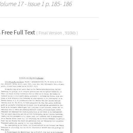
Volume 17 - Issue 1 p. 185- 186
Free Full Text
( Final Version , 910kb )