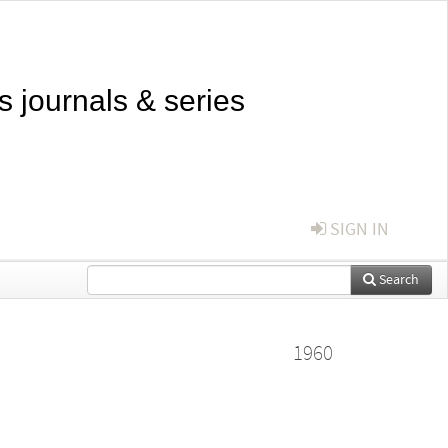
s journals & series
SIGN IN
Search
1960