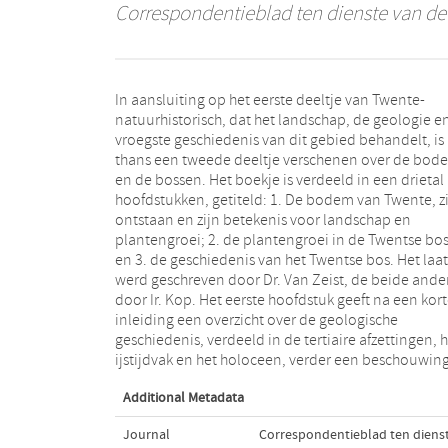
Correspondentieblad ten dienste van de 
In aansluiting op het eerste deeltje van Twente-
over de bodem als plantengroeiplaats waarbij
natuurhistorisch, dat het landschap, de geologie e
achtereenvolgens worden behandeld het samen
vroegste geschiedenis van dit gebied behandelt, is
der standplaatsfactoren en het water en de
thans een tweede deeltje verschenen over de bod
voedingsstoffen; het wordt afgesloten met een globa
en de bossen. Het boekje is verdeeld in een drietal
beschrijving van het Twentse landschap, waarbij ook
hoofdstukken, getiteld: 1. De bodem van Twente, z
het grondgebruik ter sprake komt. Het hoofdstuk o
ontstaan en zijn betekenis voor landschap en
de plantengroei in de Twentse bossen bevat o.a. een
plantengroei; 2. de plantengroei in de Twentse bo
bespreking van de diverse bostypen. De geschied
en 3. de geschiedenis van het Twentse bos. Het laat
van het Twentse bos wordt als gewoonlijk voor 
werd geschreven door Dr. Van Zeist, de beide ande
belangrijk deel op pollendiagrammen gebaseer
door Ir. Kop. Het eerste hoofdstuk geeft na een kor
waarvan er twee zijn afgeheeld. Een samenvatting 
inleiding een overzicht over de geologische
het Duits, een literatuurlijst en een boskaart van
geschiedenis, verdeeld in de tertiaire afzettingen, 
Twente besluiten de aflevering, die ook wat 
ijstijdvak en het holoceen, verder een beschouwin
Additional Metadata
Journal
Correspondentieblad ten dienst