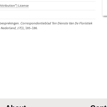
Attribution") License
kbesprekingen.
Correspondentieblad Ten Dienste Van De Floristiek
n Nederland
,
17
(1), 185–186.