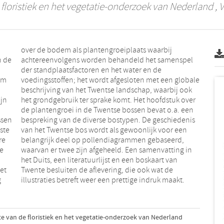
floristiek en het vegetatie-onderzoek van Nederland
, 
n de
spel
em
le
ijn
ver
ssen
enis
ste
een
re
d,
te
in
het
de
g
illustraties betreft weer een prettige indruk maakt.
e van de floristiek en het vegetatie-onderzoek van Nederland