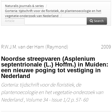
Naturalis journals & series
/
Gorteria: tijdschrift voor de floristiek, de plantenoecologie en het
vegetatie-onderzoek van Nederland
/
Article
Search
R.W.J.M. van der Ham (Raymond)
2009
Noordse streepvaren (Asplenium
septentrionale (L.) Hoffm.) in Muiden:
een nieuwe poging tot vestiging in
Nederland
Gorteria: tijdschrift voor de floristiek, de
plantenoecologie en het vegetatie-onderzoek van
Nederland
, Volume 34 - Issue 1/2 p. 57- 60