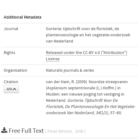
Additional Metadata
Journal
Gorteria: tijdschrift voor de floristiek, de
plantenoecologie en het vegetatie-onderzoek
van Nederland
Rights
Released under the CC-BY 4.0 ("Attribution")
License
Organisation
Naturalis journals & series
Citation
van der Ham, R. (2009). Noordse streepvaren
(Asplenium septentrionale (L.) Hoffm.) in
APA
Muiden: een nieuwe poging tot vestiging in
Nederland.
Gorteria: Tijdschrift Voor De
Floristiek, De Plantenoecologie En Het Vegetatie-
onderzoek Van Nederland
,
34
(1/2), 57–60.
Free Full Text
( Final Version , 1mb )