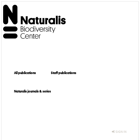
All publications
Staff publications
Naturalis journals & series
SIGN IN