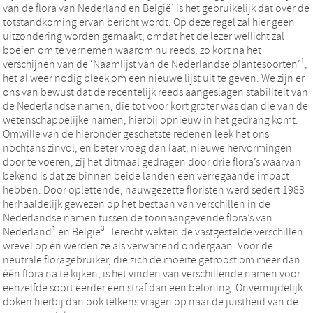
van de flora van Nederland en België’ is het gebruikelijk dat over de
totstandkoming ervan bericht wordt. Op deze regel zal hier geen
uitzondering worden gemaakt, omdat het de lezer wellicht zal
boeien om te vernemen waarom nu reeds, zo kort na het
verschijnen van de ‘Naamlijst van de Nederlandse plantesoorten’¹,
het al weer nodig bleek om een nieuwe lijst uit te geven. We zijn er
ons van bewust dat de recentelijk reeds aangeslagen stabiliteit van
de Nederlandse namen, die tot voor kort groter was dan die van de
wetenschappelijke namen, hierbij opnieuw in het gedrang komt.
Omwille van de hieronder geschetste redenen leek het ons
nochtans zinvol, en beter vroeg dan laat, nieuwe hervormingen
door te voeren, zij het ditmaal gedragen door drie flora’s waarvan
bekend is dat ze binnen beide landen een verregaande impact
hebben. Door oplettende, nauwgezette floristen werd sedert 1983
herhaaldelijk gewezen op het bestaan van verschillen in de
Nederlandse namen tussen de toonaangevende flora’s van
Nederland¹ en België³. Terecht wekten de vastgestelde verschillen
wrevel op en werden ze als verwarrend ondergaan. Voor de
neutrale floragebruiker, die zich de moeite getroost om meer dan
één flora na te kijken, is het vinden van verschillende namen voor
eenzelfde soort eerder een straf dan een beloning. Onvermijdelijk
doken hierbij dan ook telkens vragen op naar de juistheid van de