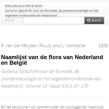
Naturalis journals & series
/
Gorteria: tijdschrift voor de floristiek, de plantenoecologie en het
vegetatie-onderzoek van Nederland
/
Article
Search
R. van der Meijden (Ruud)
and
L. Vanhecke
1986
Naamlijst van de flora van Nederland
en België
Gorteria: tijdschrift voor de floristiek, de
plantenoecologie en het vegetatie-onderzoek van
Nederland
, Volume 13 - Issue 5/6 p. 87- 170
Bij het verschijnen van soortenlijsten als voorliggende ‘Naamlijst