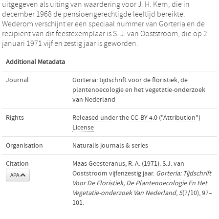
uitgegeven als uiting van waardering voor J. H. Kern, die in
december 1968 de pensioengerechtigde leeftijd bereikte.
Wederom verschijnt er een speciaal nummer van Gorteria en de
recipiënt van dit feestexemplaar is S. J. van Ooststroom, die op 2
januari 1971 vijf en zestig jaar is geworden.
Additional Metadata
Journal
Gorteria: tijdschrift voor de floristiek, de
plantenoecologie en het vegetatie-onderzoek
van Nederland
Rights
Released under the CC-BY 4.0 ("Attribution")
License
Organisation
Naturalis journals & series
Citation
Maas Geesteranus, R. A. (1971). S.J. van
Ooststroom vijfenzestig jaar.
Gorteria: Tijdschrift
APA
Voor De Floristiek, De Plantenoecologie En Het
Vegetatie-onderzoek Van Nederland
,
5
(7/10), 97–
101.