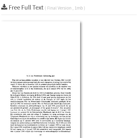
Free Full Text
( Final Version , 1mb )