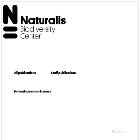
All publications
Staff publications
Naturalis journals & series
SIGN IN