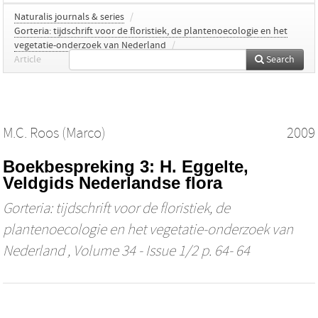
Naturalis journals & series
/
Gorteria: tijdschrift voor de floristiek, de plantenoecologie en het
vegetatie-onderzoek van Nederland
/
Article
Search
M.C. Roos (Marco)
2009
Boekbespreking 3: H. Eggelte,
Veldgids Nederlandse flora
Gorteria: tijdschrift voor de floristiek, de
plantenoecologie en het vegetatie-onderzoek van
Nederland
, Volume 34 - Issue 1/2 p. 64- 64