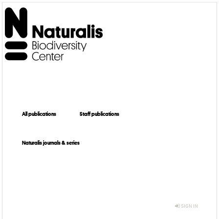
All publications
Staff publications
Naturalis journals & series
SIGN IN