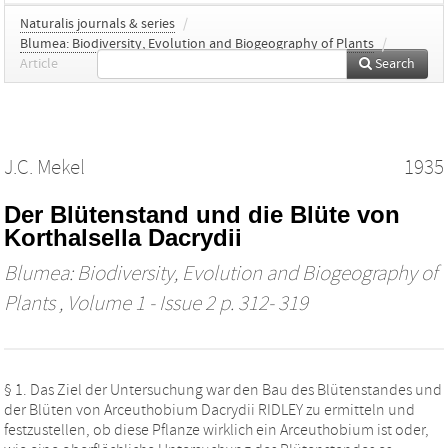
Naturalis journals & series
/
Blumea: Biodiversity, Evolution and Biogeography of Plants
/
Article
Search
J.C. Mekel
1935
Der Blütenstand und die Blüte von
Korthalsella Dacrydii
Blumea: Biodiversity, Evolution and Biogeography of
Plants
, Volume 1 - Issue 2 p. 312- 319
§ 1. Das Ziel der Untersuchung war den Bau des Blütenstandes und
der Blüten von Arceuthobium Dacrydii RIDLEY zu ermitteln und
festzustellen, ob diese Pflanze wirklich ein Arceuthobium ist oder,