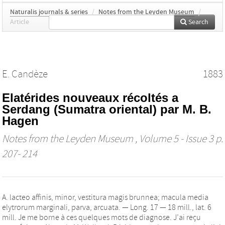
Naturalis journals & series
/
Notes from the Leyden Museum
/
Article
Search
E. Candèze
1883
Elatérides nouveaux récoltés a
Serdang (Sumatra oriental) par M. B.
Hagen
Notes from the Leyden Museum
, Volume 5 - Issue 3 p.
207- 214
A. lacteo affinis, minor, vestitura magis brunnea; macula media
elytrorum marginali, parva, arcuata. — Long. 17 — 18 mill., lat. 6
mill. Je me borne à ces quelques mots de diagnose. J’ai reçu