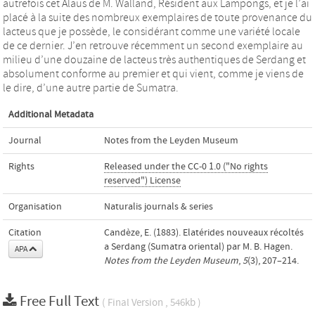
autrefois cet Alaus de M. Walland, Résident aux Lampongs, et je l’ai
placé à la suite des nombreux exemplaires de toute provenance du
lacteus que je possède, le considérant comme une variété locale
de ce dernier. J’en retrouve récemment un second exemplaire au
milieu d’une douzaine de lacteus très authentiques de Serdang et
absolument conforme au premier et qui vient, comme je viens de
le dire, d’une autre partie de Sumatra.
Additional Metadata
Journal
Notes from the Leyden Museum
Rights
Released under the CC-0 1.0 ("No rights
reserved") License
Organisation
Naturalis journals & series
Citation
Candèze, E. (1883). Elatérides nouveaux récoltés
a Serdang (Sumatra oriental) par M. B. Hagen.
APA
Notes from the Leyden Museum
,
5
(3), 207–214.
Free Full Text
( Final Version , 546kb )