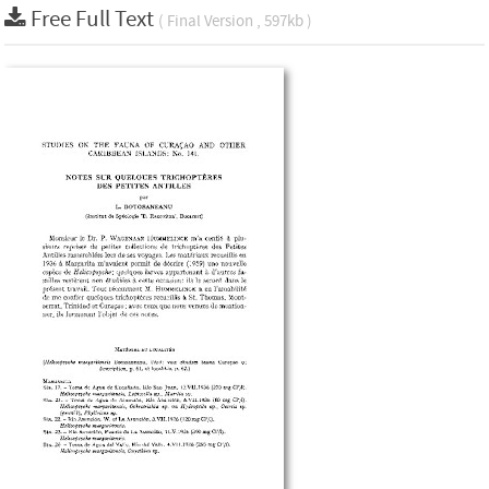
Free Full Text
( Final Version , 597kb )