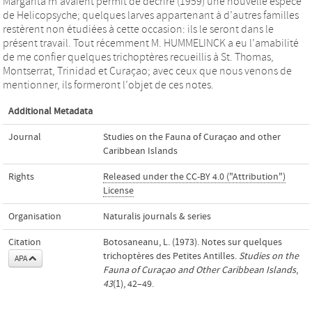
Margarita m’avaient permit de décrire (1959) une nouvelle espèce
de Helicopsyche; quelques larves appartenant à d’autres familles
restèrent non étudiées à cette occasion: ils le seront dans le
présent travail. Tout récemment M. HUMMELINCK a eu l’amabilité
de me confier quelques trichoptères recueillis à St. Thomas,
Montserrat, Trinidad et Curaçao; avec ceux que nous venons de
mentionner, ils formeront l’objet de ces notes.
Additional Metadata
Journal
Studies on the Fauna of Curaçao and other
Caribbean Islands
Rights
Released under the CC-BY 4.0 ("Attribution")
License
Organisation
Naturalis journals & series
Citation
Botosaneanu, L. (1973). Notes sur quelques
trichoptères des Petites Antilles.
Studies on the
APA
Fauna of Curaçao and Other Caribbean Islands
,
43
(1), 42–49.