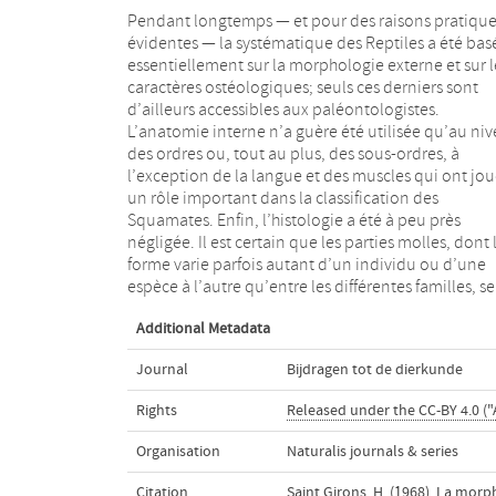
Pendant longtemps — et pour des raisons pratique
prêtent moins aisément à la comparaison. D’autr
évidentes — la systématique des Reptiles a été bas
part, l’examen histologique demande beaucoup pl
essentiellement sur la morphologie externe et sur l
de temps et, surtout, exige une dissection suiva
caractères ostéologiques; seuls ces derniers sont
immédiatement la mort. Cependant, au cours de ces
d’ailleurs accessibles aux paléontologistes.
dernières années, de nombreux travaux ont été
L’anatomie interne n’a guère été utilisée qu’au ni
consacrés à la morphologie comparée des glan
des ordres ou, tout au plus, des sous-ordres, à
endocrines, si bien qu’il nous a semblé opportun d’en
l’exception de la langue et des muscles qui ont jo
faire le point et de chercher ce que cette méthode pe
un rôle important dans la classification des
apporter à la phylogénie et à la systématique des
Squamates. Enfin, l’histologie a été à peu près
Reptiles. Faute de documents, nous n’y incluerons pas
négligée. Il est certain que les parties molles, dont 
les tissus endocrines des gonades, ni la glan
forme varie parfois autant d’un individu ou d’une
espèce à l’autre qu’entre les différentes familles, se
Additional Metadata
Journal
Bijdragen tot de dierkunde
Rights
Released under the CC-BY 4.0 ("
Organisation
Naturalis journals & series
Citation
Saint Girons, H. (1968). La mor