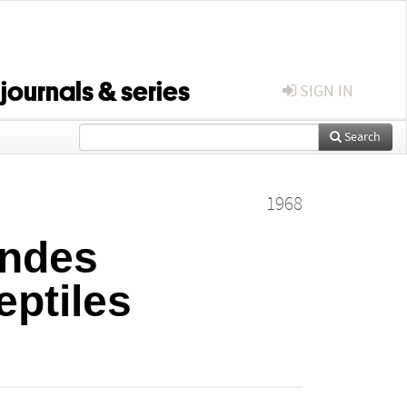
 journals & series
SIGN IN
Search
1968
andes
eptiles