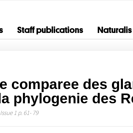
s
Staff publications
Naturalis
e comparee des gl
la phylogenie des R
Issue 1 p. 61- 79