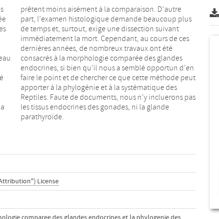
s
e
ée
us
es
nt
veau
des
ué
ut
la
de
parathyroïde.
Attribution") License
phologie comparee des glandes endocrines et la phylogenie des