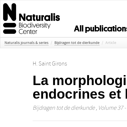
All publication
Naturalis journals & series
/
Bijdragen tot de dierkunde
/
Article
H. Saint Girons
La morphologi
endocrines et 
Bijdragen tot de dierkunde
, Volume 37 - 