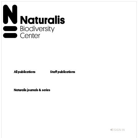
All publications
Staff publications
Naturalis journals & series
SIGN IN