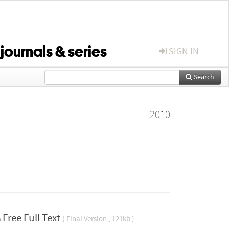
 journals & series
SIGN IN
Search
2010
Free Full Text
( Final Version , 121kb )