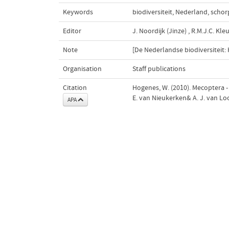
Keywords
biodiversiteit
,
Nederland
,
schor
Editor
J. Noordijk (Jinze)
,
R.M.J.C. Kle
Note
[De Nederlandse biodiversiteit:
Organisation
Staff publications
Citation
Hogenes, W. (2010). Mecoptera -
E. van Nieukerken& A. J. van Loo
APA