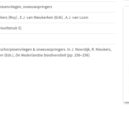
pioenvliegen
,
sneeuwspringers
ukers (Roy)
,
E.J. van Nieukerken (Erik)
,
A.J. van Loon
 Hoofdstuk 5]
 schorpioenvliegen & sneeuwspringers. In J. Noordijk, R. Kleukers,
n (Eds.),
De Nederlandse biodiversiteit
(pp. 256–256).