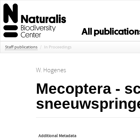
All publication
Staff publications
/
In Proceedings
W. Hogenes
Mecoptera - s
sneeuwspring
Additional Metadata