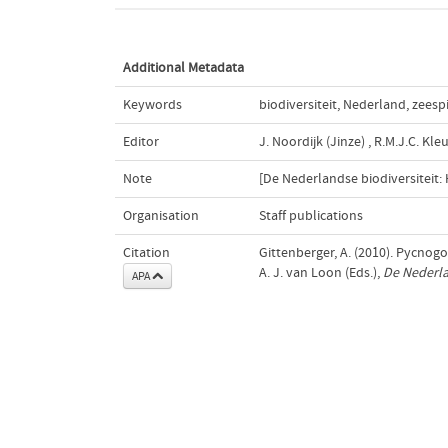
Additional Metadata
Keywords
biodiversiteit
,
Nederland
,
zeesp
Editor
J. Noordijk (Jinze)
,
R.M.J.C. Kle
Note
[De Nederlandse biodiversiteit:
Organisation
Staff publications
Citation
Gittenberger, A. (2010). Pycnogo
A. J. van Loon (Eds.),
De Nederla
APA