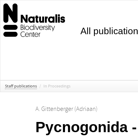
All publicatio
Staff publications
/
In Proceedings
A. Gittenberger (Adriaan)
Pycnogonida -