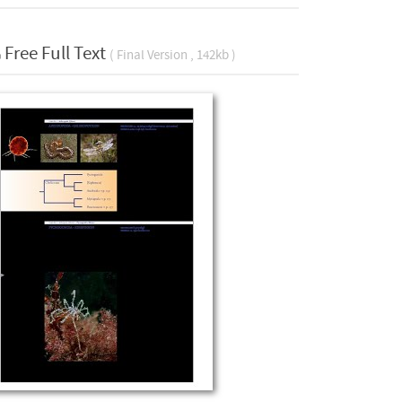
Free Full Text
( Final Version , 142kb )