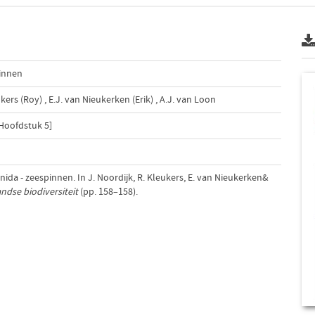
innen
ukers (Roy)
,
E.J. van Nieukerken (Erik)
,
A.J. van Loon
 Hoofdstuk 5]
nida - zeespinnen. In J. Noordijk, R. Kleukers, E. van Nieukerken&
ndse biodiversiteit
(pp. 158–158).