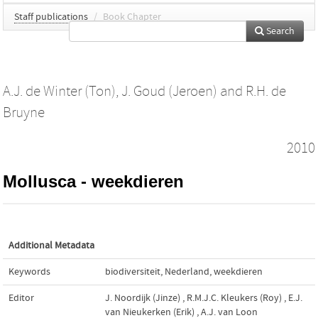
Staff publications
/
Book Chapter
Search
A.J. de Winter (Ton)
,
J. Goud (Jeroen)
and
R.H. de
Bruyne
2010
Mollusca - weekdieren
Additional Metadata
Keywords
biodiversiteit
,
Nederland
,
weekdieren
Editor
J. Noordijk (Jinze)
,
R.M.J.C. Kleukers (Roy)
,
E.J.
van Nieukerken (Erik)
,
A.J. van Loon