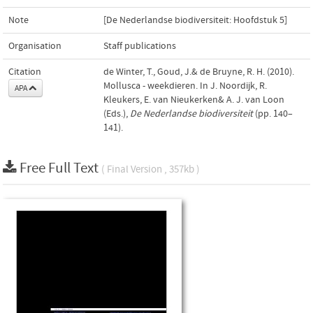
Note
[De Nederlandse biodiversiteit: Hoofdstuk 5]
Organisation
Staff publications
Citation
de Winter, T., Goud, J.& de Bruyne, R. H. (2010).
Mollusca - weekdieren. In J. Noordijk, R.
APA
Kleukers, E. van Nieukerken& A. J. van Loon
(Eds.),
De Nederlandse biodiversiteit
(pp. 140–
141).
Free Full Text
( Final Version , 357kb )