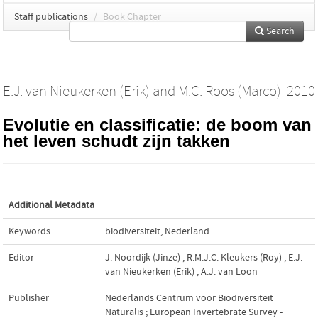
Staff publications
/
Book Chapter
Search
E.J. van Nieukerken (Erik)
and
M.C. Roos (Marco)
2010
Evolutie en classificatie: de boom van
het leven schudt zijn takken
Additional Metadata
Keywords
biodiversiteit
,
Nederland
Editor
J. Noordijk (Jinze)
,
R.M.J.C. Kleukers (Roy)
,
E.J.
van Nieukerken (Erik)
,
A.J. van Loon
Publisher
Nederlands Centrum voor Biodiversiteit
Naturalis ; European Invertebrate Survey -