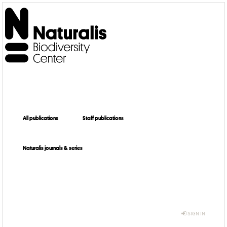
All publications
Staff publications
Naturalis journals & series
SIGN IN