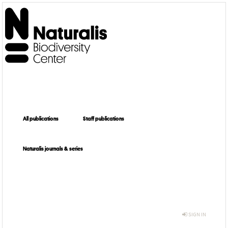
All publications
Staff publications
Naturalis journals & series
SIGN IN