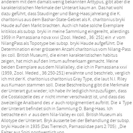
anderem mit dem damals wenig bekannten Arttypus, gibt aber die
karakteristischen Merkmale der Unterart kaum an. Das hat wohl
dazu geführt, dass Staudinger und Bang-Haas jahrelang die K.
charltonius aus dem Bashar-State-Gebiet als K. charltonius bryki
Haude auf den Markt brachten. Auch ich habe solche Exemplare
kritiklos als subsp. bryki in meine Sammlung eingereiht, allerdings
1959 in Parnassiana nova xxvi (Zool. Meded., 36: 251) ein ♂ vom
NilangPass als Topotype bei subsp. bryki Haude aufgeführt. Die
Determination einer grösseren Anzahl charltonius vom Nilang-Pass
(ex coll. British Museum), die einen karakteristischen habitus
zeigen, hat mich auf den Irrtum aufmerksam gemacht. Meine
beiden Exemplare aus dem NilaValley, die ich in Parnassiana xxvi
(1959, Zool. Meded., 36:250-251) erwähnte und beschrieb, verglich
ich mit der K. charltonius charltonius Gray Type, die laut N.I. Riley
aus Kumaon stammen soll. Diese Beschreibung gibt die Merkmale
der Unterart gut wieder; ich habe ihr lediglich hinzuzufügen, dass
die Costalozelle des ♂ nicht immer verschwärzt ist, und dass das
zweizeilige Analband des ♂ auch rotpigmentiert auftritt. Die ♀ Type
der Unterart befindet sich in Sammlung O. Bang-Haas. Ich
betrachte ein ♂ aus dem Nila-Valley ex coll. British Museum als
Allotype der Unterart. Bryk äusserte bei der Behandlung der subsp.
bryki Haude in 1935 (Das Tierreich, Parnassiidae pars 2:705): „Die
Falter aus Spiti nordwestlich von