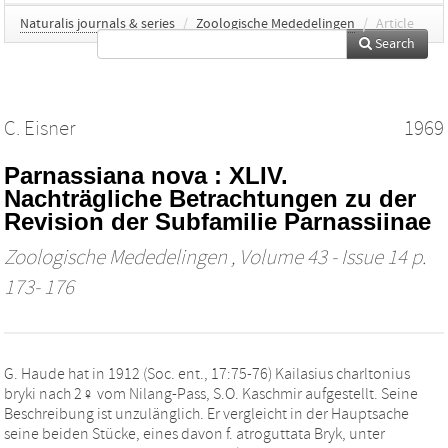
Naturalis journals & series
/
Zoologische Mededelingen
/
Article
Search
C. Eisner
1969
Parnassiana nova : XLIV.
Nachträgliche Betrachtungen zu der
Revision der Subfamilie Parnassiinae
Zoologische Mededelingen
, Volume 43 - Issue 14 p.
173- 176
G. Haude hat in 1912 (Soc. ent., 17:75-76) Kailasius charltonius
bryki nach 2♀ vom Nilang-Pass, S.O. Kaschmir aufgestellt. Seine
Beschreibung ist unzulänglich. Er vergleicht in der Hauptsache
seine beiden Stücke, eines davon f. atroguttata Bryk, unter