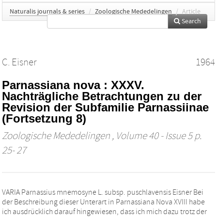
Naturalis journals & series
/
Zoologische Mededelingen
/
Article
Search
C. Eisner
1964
Parnassiana nova : XXXV.
Nachträgliche Betrachtungen zu der
Revision der Subfamilie Parnassiinae
(Fortsetzung 8)
Zoologische Mededelingen
, Volume 40 - Issue 5 p.
25- 27
VARIA Parnassius mnemosyne L. subsp. puschlavensis Eisner Bei
der Beschreibung dieser Unterart in Parnassiana Nova XVIII habe
ich ausdrücklich darauf hingewiesen, dass ich mich dazu trotz der