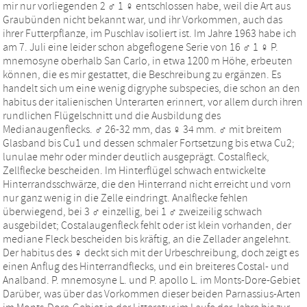
mir nur vorliegenden 2 ♂ 1 ♀ entschlossen habe, weil die Art aus
Graubünden nicht bekannt war, und ihr Vorkommen, auch das
ihrer Futterpflanze, im Puschlav isoliert ist. Im Jahre 1963 habe ich
am 7. Juli eine leider schon abgeflogene Serie von 16 ♂ 1 ♀ P.
mnemosyne oberhalb San Carlo, in etwa 1200 m Höhe, erbeuten
können, die es mir gestattet, die Beschreibung zu ergänzen. Es
handelt sich um eine wenig digryphe subspecies, die schon an den
habitus der italienischen Unterarten erinnert, vor allem durch ihren
rundlichen Flügelschnitt und die Ausbildung des
Medianaugenflecks. ♂ 26-32 mm, das ♀ 34 mm. ♂ mit breitem
Glasband bis Cu1 und dessen schmaler Fortsetzung bis etwa Cu2;
lunulae mehr oder minder deutlich ausgeprägt. Costalfleck,
Zellflecke bescheiden. Im Hinterflügel schwach entwickelte
Hinterrandsschwärze, die den Hinterrand nicht erreicht und vorn
nur ganz wenig in die Zelle eindringt. Analflecke fehlen
überwiegend, bei 3 ♂ einzellig, bei 1 ♂ zweizeilig schwach
ausgebildet; Costalaugenfleck fehlt oder ist klein vorhanden, der
mediane Fleck bescheiden bis kräftig, an die Zellader angelehnt.
Der habitus des ♀ deckt sich mit der Urbeschreibung, doch zeigt es
einen Anflug des Hinterrandflecks, und ein breiteres Costal- und
Analband. P. mnemosyne L. und P. apollo L. im Monts-Dore-Gebiet
Darüber, was über das Vorkommen dieser beiden Parnassius-Arten