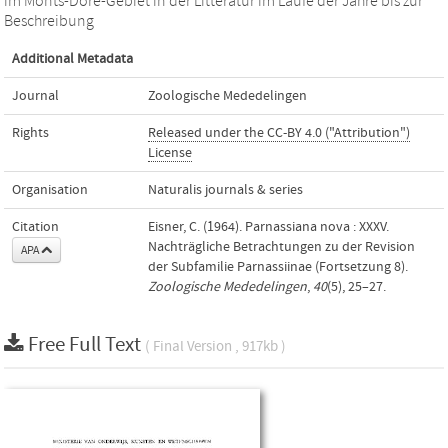
im Monts-Dore-Gebiet in der Litteratur im Laufe der Jahre bis zur
Beschreibung
Additional Metadata
Journal
Zoologische Mededelingen
Rights
Released under the CC-BY 4.0 ("Attribution")
License
Organisation
Naturalis journals & series
Citation
Eisner, C. (1964). Parnassiana nova : XXXV.
Nachträgliche Betrachtungen zu der Revision
APA
der Subfamilie Parnassiinae (Fortsetzung 8).
Zoologische Mededelingen
,
40
(5), 25–27.
Free Full Text
( Final Version , 917kb )