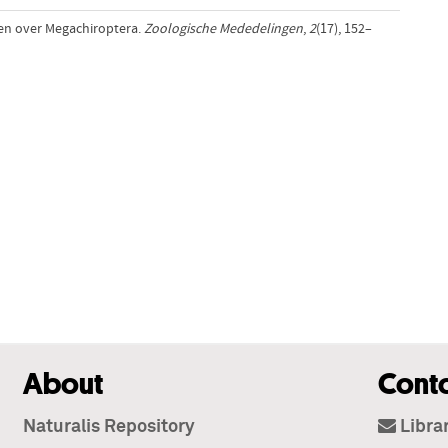
ngen over Megachiroptera.
Zoologische Mededelingen
,
2
(17), 152–
About
Cont
Naturalis Repository
Libra