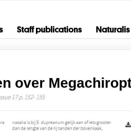
s
Staff publications
Naturalis
n over Megachirop
Issue 17 p. 152- 155
era
ter