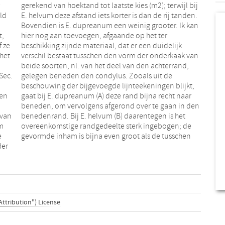
ld
en.
t,
r
f ze
ijk
 het
van
Sec.
 de
 en
aar
 van
 het
um
e
e
gevormde inham is bijna even groot als de tusschen
der
Attribution") License