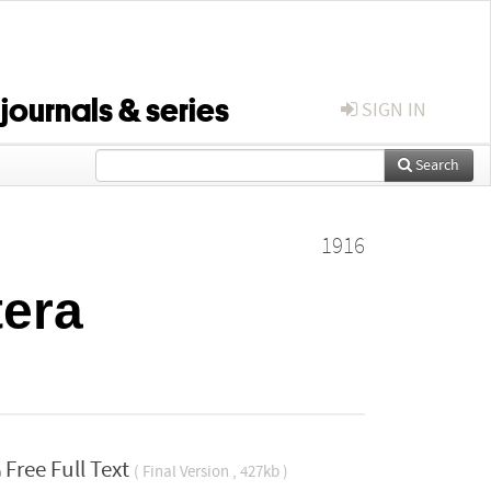
 journals & series
SIGN IN
Search
1916
tera
Free Full Text
( Final Version , 427kb )