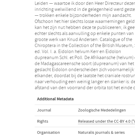
Leiden — waartoe ik door den Heer Directeur dezer
gerekend van hoektand tot laatste kies (m2); terwijl bij
inrichting welwillend in de gelegenheid werd geste
E. helvum deze afstand iets korter is dan de rij tand
— trokken enkele bijzonderheden mijn aandacht.
Bovendien is E. dupreanum een weinig grooter. Ik kan
Ofschoon het hier slechts losse waarnemingen geld
hier nog aan toevoegen, afgaande op het te
kan het zijn nut hebben deze te publiceeren; ik gee
beschikking zijnde materiaal, dat er een duidel
echter slechts als aanvulling op enkele punten van
verschil bestaat tusschen den vorm der onderkaak 
groote werk van Knud Andersen: Catalogue of the
beide soorten, nl. van het deel van den achterrand,
Chiroptera in the Collection of the British Museum, 
gelegen beneden den condylus. Zooals uit
ed. Vol. I. a. Eidolon helvum Kerr en Eidolon
beschouwing der bijgevoegde lijnteekeningen blijkt,
dupreanum Schl. et Poll. De Afrikaansche (helvum)
gaat bij E. dupreanum (A) deze rand bijna recht n
de Madagascareensche soort (dupreanum) van het
beneden, om vervolgens afgerond over te gaan in den
geslacht Eidolon onderscheiden zich voornamelijk
benedenrand. Bij E. helvum (B) daarentegen is
elkander, doordat bij de laatste het craniale rostr
overeenkomstige randgedeelte sterk ingebogen; d
naar verhouding een weinig langer en slanker is: d
afstand van den voorrand der orbita tot het einde 
Additional Metadata
Journal
Zoologische Mededelingen
Rights
Released under the CC-BY 4.0 ("
Organisation
Naturalis journals & series