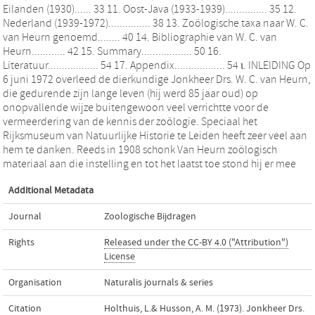
Eilanden (1930)...... 33 11. Oost-Java (1933-1939)............... 35 12.
Nederland (1939-1972)............... 38 13. Zoölogische taxa naar W. C.
van Heurn genoemd........ 40 14. Bibliographie van W. C. van
Heurn............ 42 15. Summary.................. 50 16.
Literatuur.................. 54 17. Appendix.................. 54 ι. INLEIDING Op
6 juni 1972 overleed de dierkundige Jonkheer Drs. W. C. van Heurn,
die gedurende zijn lange leven (hij werd 85 jaar oud) op
onopvallende wijze buitengewoon veel verrichtte voor de
vermeerdering van de kennis der zoölogie. Speciaal het
Rijksmuseum van Natuurlijke Historie te Leiden heeft zeer veel aan
hem te danken. Reeds in 1908 schonk Van Heurn zoölogisch
materiaal aan die instelling en tot het laatst toe stond hij er mee
Additional Metadata
Journal
Zoologische Bijdragen
Rights
Released under the CC-BY 4.0 ("Attribution")
License
Organisation
Naturalis journals & series
Citation
Holthuis, L.& Husson, A. M. (1973). Jonkheer Drs.