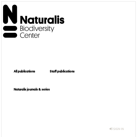
All publications
Staff publications
Naturalis journals & series
SIGN IN