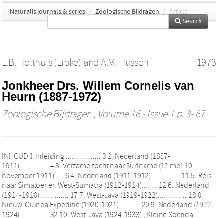
Naturalis journals & series
/
Zoologische Bijdragen
/
Article
Search
L.B. Holthuis (Lipke)
and
A.M. Husson
1973
Jonkheer Drs. Willem Cornelis van
Heurn (1887-1972)
Zoologische Bijdragen
, Volume 16 - Issue 1 p. 3- 67
INHOUD Ι. Inleiding .................. 3 2. Nederland (1887-
1911)............... 4 3. Verzameltocht naar Suriname (12 mei-10
november 1911)..... 6 4. Nederland (1911-1912)............... 11 5. Reis
naar Simaloer en West-Sumatra (1912-1914)........ 12 6. Nederland
(1914-1918)............... 17 7. West-Java (1919-1922)............... 18 8.
Nieuw-Guinea Expeditie (1920-1921)........... 20 9. Nederland (1922-
1924)............... 32 10. West-Java (1924-1933) ; Kleine Soenda-